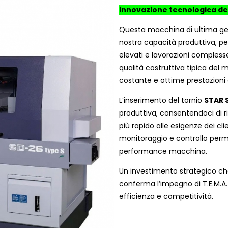
innovazione tecnologica de
Questa macchina di ultima gen
nostra capacità produttiva, p
elevati e lavorazioni complesse
qualità costruttiva tipica del 
costante e ottime prestazioni 
L’inserimento del tornio
STAR 
produttiva, consentendoci di r
più rapido alle esigenze dei cli
monitoraggio e controllo perme
performance macchina.
Un investimento strategico che
conferma l’impegno di T.E.M.A. 
efficienza e competitività.