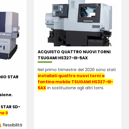
ACQUISTO QUATTRO NUOVI TORNI
TSUGAMI HS327-III-5AX
Nel primo trimestre del 2026 sono stati
installati quattro nuovi torni a
NIO STAR
fantina mobile TSUGAMI HS327-III-
5AX
in sostituzione agli altri torni.
sione.
o
STAR SD-
o il
à
, flessibilità