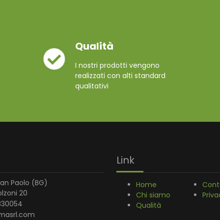
Qualità
I nostri prodotti vengono
realizzati con alti standard
qualitativi
Link
an Paolo (BG)
Home
Cont
olzoni 20
Chi siamo
Priva
330054
Qualità
masrl.com