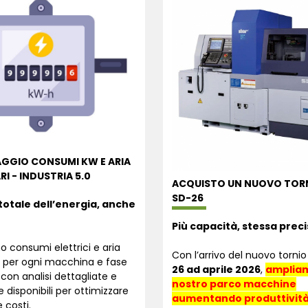
GGIO CONSUMI KW E ARIA
I - INDUSTRIA 5.0
ACQUISTO UN NUOVO TOR
SD-26
totale dell’energia, anche
Più capacità, stessa preci
 consumi elettrici e aria
Con l’arrivo del nuovo torni
per ogni macchina e fase
26 ad aprile 2026
,
ampliam
 con analisi dettagliate e
nostro parco macchine
 disponibili per ottimizzare
aumentando produttivit
 costi.