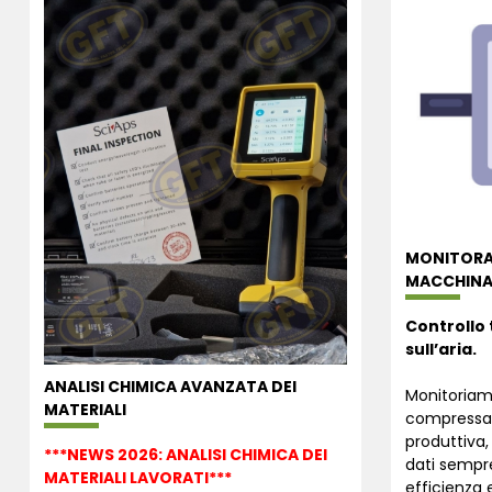
MONITORA
MACCHINAR
Controllo 
sull’aria.
ANALISI CHIMICA AVANZATA DEI
Monitoriamo
MATERIALI
compressa 
produttiva,
***NEWS 2026: ANALISI CHIMICA DEI
dati sempre
MATERIALI LAVORATI***
efficienza e