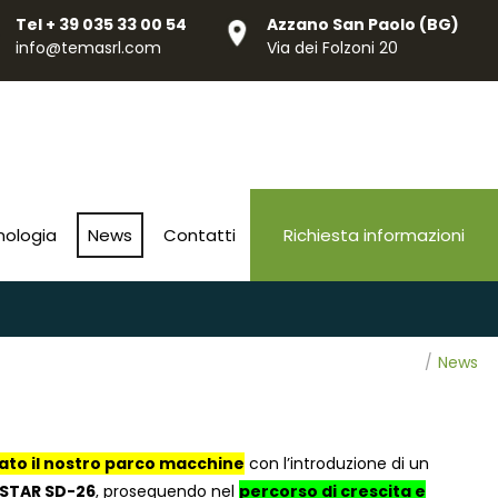
Tel
+ 39 035 33 00 54
Azzano San Paolo (BG)
info@temasrl.com
Via dei Folzoni 20
nologia
News
Contatti
Richiesta informazioni
/
News
ato il nostro parco macchine
con l’introduzione di un
STAR SD-26
, proseguendo nel
percorso di crescita e