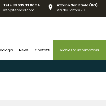
Tel
+ 39 035 33 00 54
Azzano San Paolo (BG)
info@temasrl.com
Via dei Folzoni 20
cnologia
News
Contatti
Richiesta informazioni