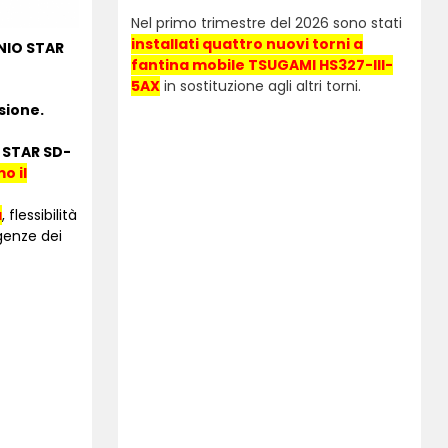
Nel primo trimestre del 2026 sono stati
installati quattro nuovi torni a
NIO STAR
fantina mobile TSUGAMI HS327-III-
5AX
in sostituzione agli altri torni.
sione.
o
STAR SD-
o il
à
, flessibilità
igenze dei