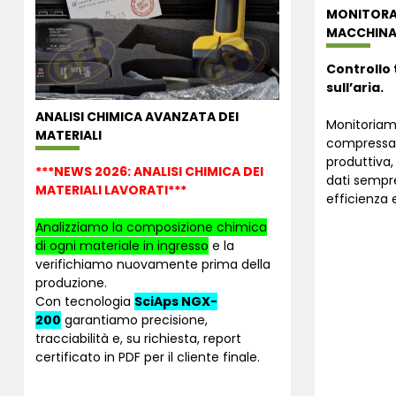
MONITORA
MACCHINAR
Controllo 
sull’aria.
ANALISI CHIMICA AVANZATA DEI
Monitoriamo
MATERIALI
compressa 
produttiva,
***NEWS 2026: ANALISI CHIMICA DEI
dati sempre
MATERIALI LAVORATI***
efficienza e
Analizziamo la composizione chimica
di ogni materiale in ingresso
e la
verifichiamo nuovamente prima della
produzione.
Con tecnologia
SciAps NGX-
200
garantiamo precisione,
tracciabilità e, su richiesta, report
certificato in PDF per il cliente finale.